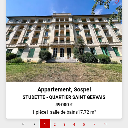
Appartement, Sospel
STUDETTE - QUARTIER SAINT GERVAIS
49 000 €
1 pièce
1 salle de bains
17.72 m²
1
2
3
4
5