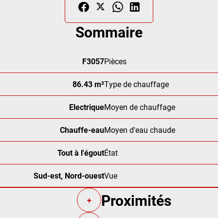
Sommaire
F3057
Pièces
86.43 m²
Type de chauffage
Electrique
Moyen de chauffage
Chauffe-eau
Moyen d'eau chaude
Tout à l'égout
État
Sud-est, Nord-ouest
Vue
Proximités
+