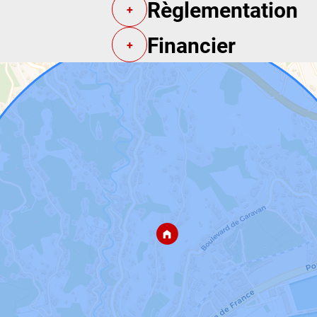
Règlementation
+
Financier
+