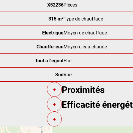
X52236
Pièces
315 m²
Type de chauffage
Electrique
Moyen de chauffage
Chauffe-eau
Moyen d'eau chaude
Tout à l'égout
État
Sud
Vue
Proximités
+
Efficacité énergé
+
+