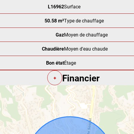
L16962
Surface
50.58 m²
Type de chauffage
Gaz
Moyen de chauffage
Chaudière
Moyen d'eau chaude
Bon état
Étage
Financier
+