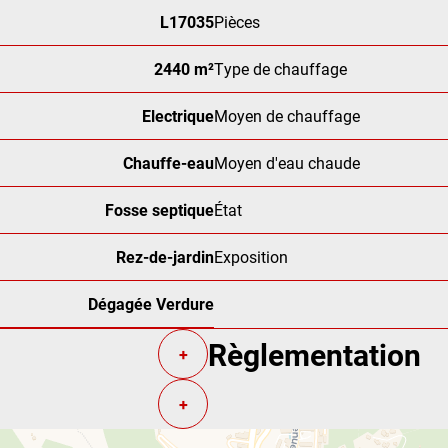
L17035
Pièces
2440 m²
Type de chauffage
Electrique
Moyen de chauffage
Chauffe-eau
Moyen d'eau chaude
Fosse septique
État
Rez-de-jardin
Exposition
Dégagée Verdure
Règlementation
+
+