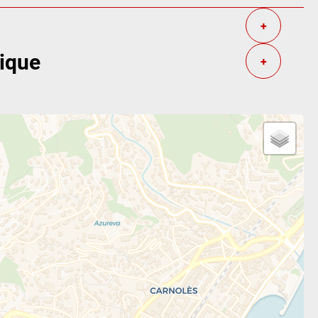
+
tique
+