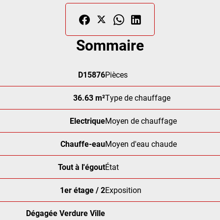
Sommaire
D15876
Pièces
36.63 m²
Type de chauffage
Electrique
Moyen de chauffage
Chauffe-eau
Moyen d'eau chaude
Tout à l'égout
État
1er étage / 2
Exposition
Dégagée Verdure Ville