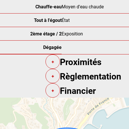
Chauffe-eau
Moyen d'eau chaude
Tout à l'égout
État
2ème étage / 2
Exposition
Dégagée
Proximités
+
Règlementation
+
Financier
+