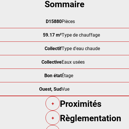
Sommaire
D15880
Pièces
59.17 m²
Type de chauffage
Collectif
Type d'eau chaude
Collective
Eaux usées
Bon état
Étage
Ouest, Sud
Vue
Proximités
+
Règlementation
+