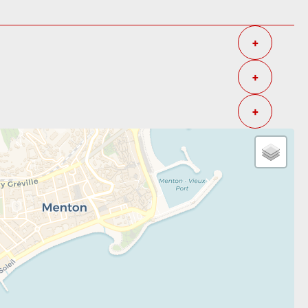
+
+
+