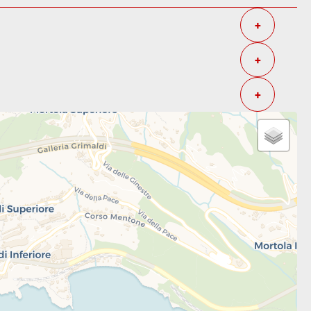
+
+
+