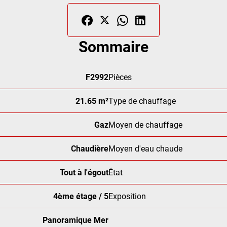
Sommaire
F2992
Pièces
21.65 m²
Type de chauffage
Gaz
Moyen de chauffage
Chaudière
Moyen d'eau chaude
Tout à l'égout
État
4ème étage / 5
Exposition
Panoramique Mer