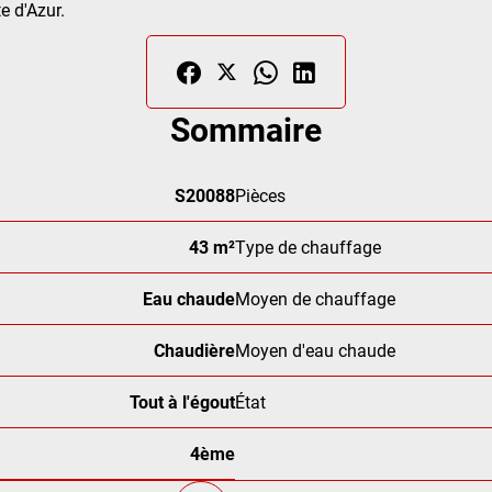
e d'Azur.
Sommaire
S20088
Pièces
43 m²
Type de chauffage
Eau chaude
Moyen de chauffage
Chaudière
Moyen d'eau chaude
Tout à l'égout
État
4ème