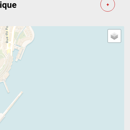
tique
+