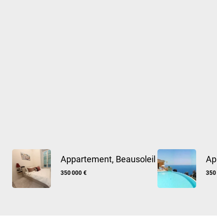
Appartement, Beausoleil
Ap
350 000 €
350