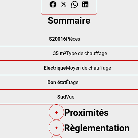
Sommaire
S20016
Pièces
35 m²
Type de chauffage
Electrique
Moyen de chauffage
Bon état
Étage
Sud
Vue
Proximités
+
Règlementation
+