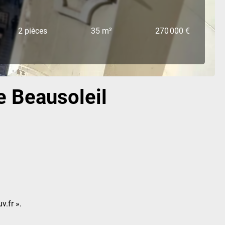
2 pièces
35 m²
270 000 €
e Beausoleil
v.fr ».