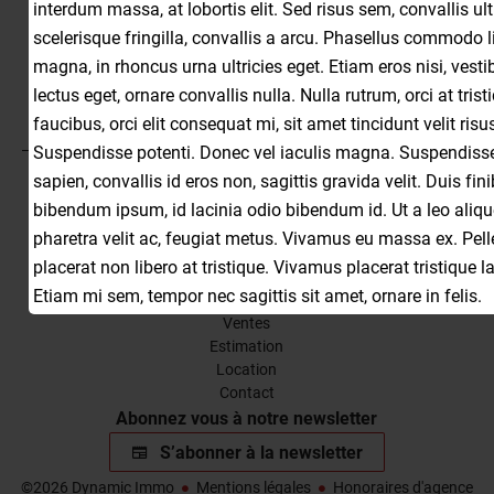
interdum massa, at lobortis elit. Sed risus sem, convallis ult
Dynamic Immo
201, Avenue Aristide Briand
06190
scelerisque fringilla, convallis a arcu. Phasellus commodo l
Roquebrune-Cap-Martin France
magna, in rhoncus urna ultricies eget. Etiam eros nisi, vest
+33 4 93 97 87 70
lectus eget, ornare convallis nulla. Nulla rutrum, orci at trist
faucibus, orci elit consequat mi, sit amet tincidunt velit ris
dynamicimmo@hotmail.com
Suspendisse potenti. Donec vel iaculis magna. Suspendiss
sapien, convallis id eros non, sagittis gravida velit. Duis fin
Informations legales
bibendum ipsum, id lacinia odio bibendum id. Ut a leo aliqu
Mentions légales
pharetra velit ac, feugiat metus. Vivamus eu massa ex. Pel
Honoraires
placerat non libero at tristique. Vivamus placerat tristique l
Navigation
Etiam mi sem, tempor nec sagittis sit amet, ornare in felis.
Accueil
Ventes
Estimation
Location
Contact
Abonnez vous à notre newsletter
S’abonner à la newsletter
©2026 Dynamic Immo
Mentions légales
Honoraires d'agence